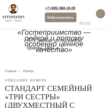
+7 (495) 868-18-08
Забронировать
EN / 中文
«Гостеприимство —
редкое и потому
А.П. Чехов, из письма к
особенно ценное
брату, 1891 г.
качество»
Главная
→
Номера
ОПИСАНИЕ НОМЕРА
СТАНДАРТ СЕМЕЙНЫЙ
«ТРИ СЕСТРЫ»
(ДВУХМЕСТНЫЙ С