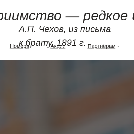
риимство — редкое 
А.П. Чехов, из письма
к брату, 1891 г.
Номера
Акции
Партнёрам