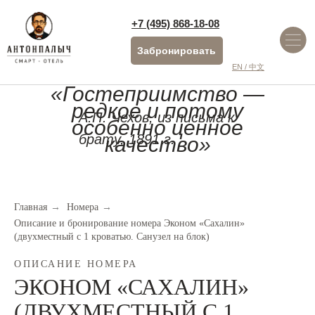
+7 (495) 868-18-08
Забронировать
EN / 中文
«Гостеприимство —
редкое и потому
А.П. Чехов, из письма к
особенно ценное
брату, 1891 г.
качество»
Главная
→
Номера
→
Описание и бронирование номера Эконом «Сахалин»
(двухместный с 1 кроватью. Санузел на блок)
ОПИСАНИЕ НОМЕРА
ЭКОНОМ «САХАЛИН»
(ДВУХМЕСТНЫЙ С 1