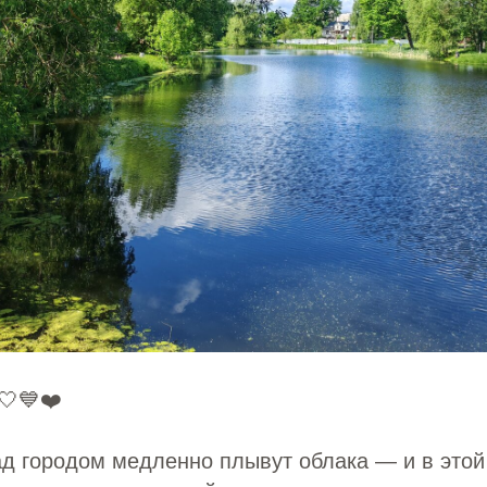
🤍💙❤️
д городом медленно плывут облака — и в этой